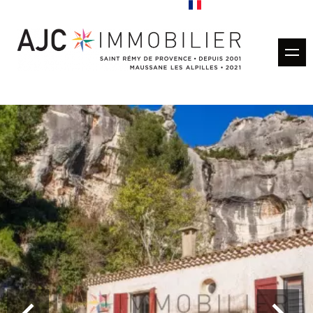
Acheter
Louer
Gestion locative
Estimation
Vendus
Nos agences