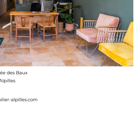
lée des Baux
lpilles
ier-alpilles.com