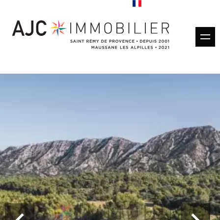
Acheter
Louer
Gestion locative
Estimation
Vendus
Nos agences