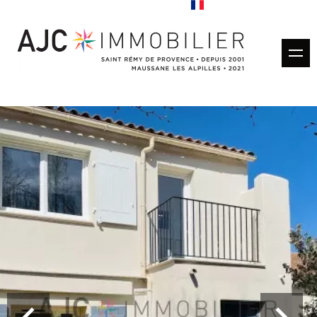
Acheter
Louer
Gestion locative
Estimation
Vendus
Nos agences