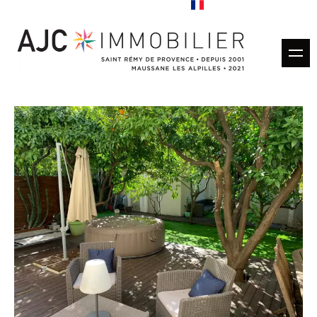
Acheter
Louer
Gestion locative
Estimation
Vendus
Nos agences