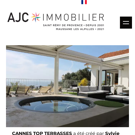
Acheter
Louer
Gestion locative
Estimation
Vendus
Nos agences
CANNES TOP TERRASSES
a été créé par
Sylvie