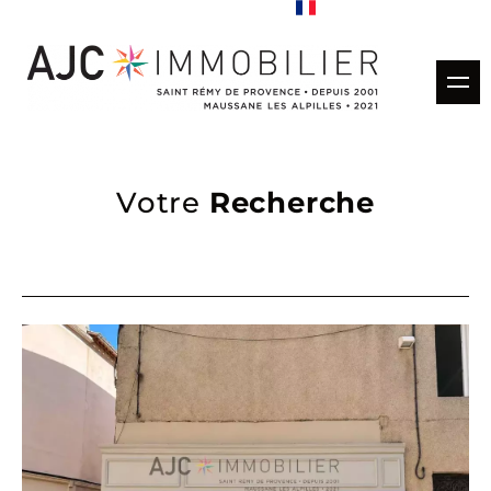
Acheter
Votre
Recherche
Louer
Gestion locative
Estimation
Vendus
Nos agences