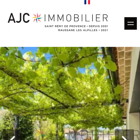
Acheter
Louer
Gestion locative
Estimation
Vendus
Nos agences