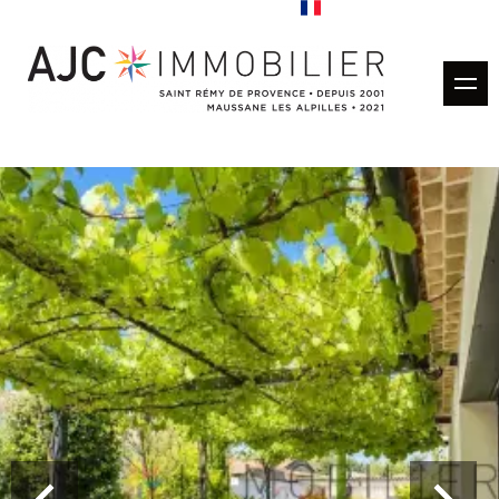
Acheter
Louer
Gestion locative
Estimation
Vendus
Nos agences